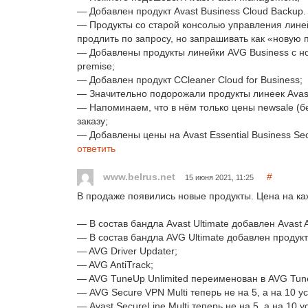
— Добавлен продукт Avast Business Cloud Backup
— Продукты со старой консолью управления линей
продлить по запросу, но запрашивать как «новую 
— Добавлены продукты линейки AVG Business с но
premise;
— Добавлен продукт CCleaner Cloud for Business;
— Значительно подорожали продукты линеек Avast
— Напоминаем, что в нём только цены newsale (без
заказу;
— Добавлены цены на Avast Essential Business Se
ответить
www.belrus.net
#
15 июня 2021, 11:25
В продаже появились новые продукты. Цена на ка
— В состав бандла Avast Ultimate добавлен Avast 
— В состав бандла AVG Ultimate добавлен продукт 
— AVG Driver Updater;
— AVG AntiTrack;
— AVG TuneUp Unlimited переименован в AVG TuneU
— AVG Secure VPN Multi теперь не на 5, а на 10 у
— Avast SecureLine Multi теперь не на 5, а на 10 