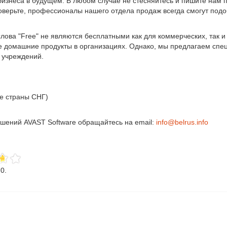
бизнеса в будущем. В любом случае не стесняйтесь и пишите нам 
 Поверьте, профессионалы нашего отдела продаж всегда смогут под
лова "Free" не являются бесплатными как для коммерческих, так 
е домашние продукты в организациях. Однако, мы предлагаем спе
 учреждений.
ие страны СНГ)
ешений AVAST Software обращайтесь на email:
info@belrus.info
70
.