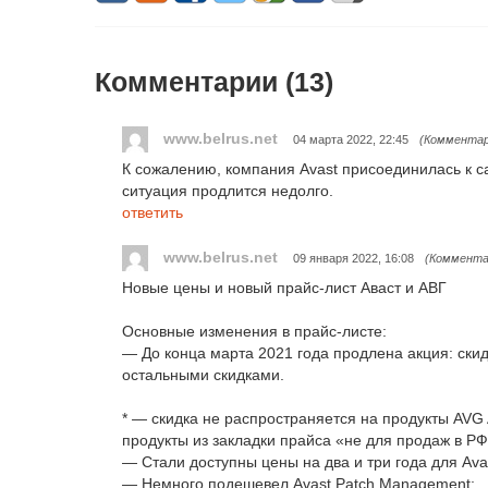
Комментарии (
13
)
www.belrus.net
04 марта 2022, 22:45
(Комментар
К сожалению, компания Avast присоединилась к с
ситуация продлится недолго.
ответить
www.belrus.net
09 января 2022, 16:08
(Коммента
Новые цены и новый прайс-лист Аваст и АВГ
Основные изменения в прайс-листе:
— До конца марта 2021 года продлена акция: ски
остальными скидками.
* — скидка не распространяется на продукты AVG And
продукты из закладки прайса «не для продаж в РФ
— Стали доступны цены на два и три года для Avas
— Немного подешевел Avast Patch Management;