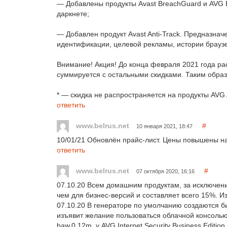
— Добавлены продукты Avast BreachGuard и AVG 
даркнете;
— Добавлен продукт Avast Anti-Track. Предназна
идентификации, целевой рекламы, истории брауз
Внимание! Акция! До конца февраля 2021 года ра
суммируется с остальными скидками. Таким образ
* — скидка не распространяется на продукты AVG A
ответить
www.belrus.net
#
10 января 2021, 18:47
10/01/21 Обновлён прайс-лист. Цены повышены н
ответить
www.belrus.net
#
07 октября 2020, 16:16
07.10.20 Всем домашним продуктам, за исключен
чем для бизнес-версий и составляет всего 15%. 
07.10.20 В генераторе по умолчанию создаются би
изъявит желание пользоваться облачной консолью, 
baw.0.12m, у AVG Internet Security Business Edit