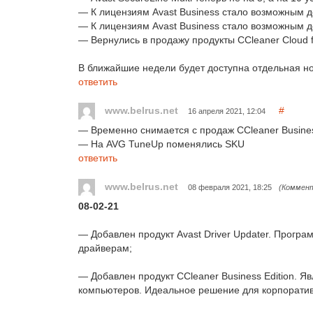
— К лицензиям Avast Business стало возможным до
— К лицензиям Avast Business стало возможным д
— Вернулись в продажу продукты CCleaner Cloud f
В ближайшие недели будет доступна отдельная нов
ответить
www.belrus.net
#
16 апреля 2021, 12:04
— Временно снимается с продаж CCleaner Busine
— На AVG TuneUp поменялись SKU
ответить
www.belrus.net
08 февраля 2021, 18:25
(Коммент
08-02-21
— Добавлен продукт Avast Driver Updater. Прогр
драйверам;
— Добавлен продукт CCleaner Business Edition.
компьютеров. Идеальное решение для корпоратив