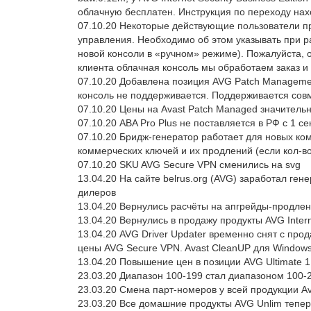
облачную бесплатен. Инструкция по переходу на
07.10.20 Некоторые действующие пользователи прод
управления. Необходимо об этом указывать при р
новой консоли в «ручном» режиме). Пожалуйста, 
клиента облачная консоль мы обработаем заказ 
07.10.20 Добавлена позиция AVG Patch Management
консоль не поддерживается. Поддерживается совмест
07.10.20 Цены на Avast Patch Managed значител
07.10.20 ABA Pro Plus не поставляется в РФ с 1 се
07.10.20 Бридж-генератор работает для новых ком
коммерческих ключей и их продлений (если кол-в
07.10.20 SKU AVG Secure VPN сменились на svg
13.04.20 На сайте belrus.org (AVG) заработал гене
дилеров
13.04.20 Вернулись расчёты на апгрейды-продлен
13.04.20 Вернулись в продажу продукты AVG Intern
13.04.20 AVG Driver Updater временно снят с про
цены AVG Secure VPN. Avast CleanUP для Windows 
13.04.20 Повышение цен в позиции AVG Ultimate 
23.03.20 Диапазон 100-199 стал диапазоном 100-
23.03.20 Смена парт-номеров у всей продукции A
23.03.20 Все домашние продукты AVG Unlim теперь