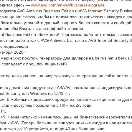
ходится здесь —
www.avg.com/en-ww/business-upgrade
уктов AVG Antivirus Business Edition и AVG Internet Security Busi
азмещении заказа, чтобы не получилось технических накладок с 
обязательно уточняйте данный вопрос у Вашего клиента и сообщайт
и пришлём Вам ключ для оффлайн-консоли.
 Business Edition. Внимание! Программа работает только в связке
ная работа как с AVG Antivirus BE, так и с AVG Internet Security 
ьно подешевели
нтября 2020 г
мерческих покупок, генераторы для дилеров на belrus.net и belru
о совпадает с прошлой лицензией)
ратор для дилеров, на очереди запуск генератора на сайте belrus.ne
ие с домашних продуктов до ABA AV, слать запросы индивидуально
et Security для Windows на 1/2/3 ПК
даж. В мобильных домашних продуктах появились лицензии на два и
стали доступны позиции на 3 ПК и на 2/3 года.
1 PC
249. Незначительно изменились цены на бизнес-версии (округлили 
vast и AVG. Теперь больше не пишутся никакие скидки в наименова
 только до 10 устройств, а не до 40 как было раньше