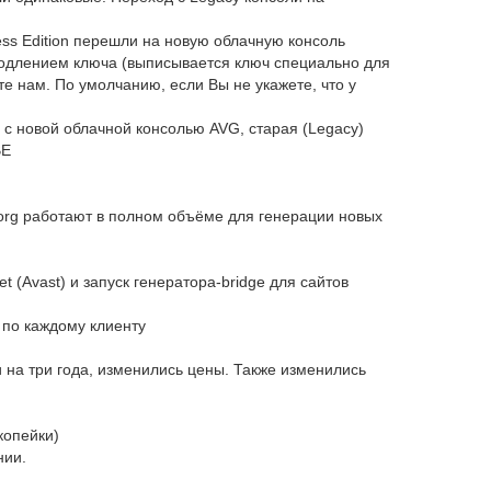
ness Edition перешли на новую облачную консоль
продлением ключа (выписывается ключ специально для
е нам. По умолчанию, если Вы не укажете, что у
 с новой облачной консолью AVG, старая (Legacy)
BE
s.org работают в полном объёме для генерации новых
t (Avast) и запуск генератора-bridge для сайтов
 по каждому клиенту
 на три года, изменились цены. Также изменились
копейки)
нии.