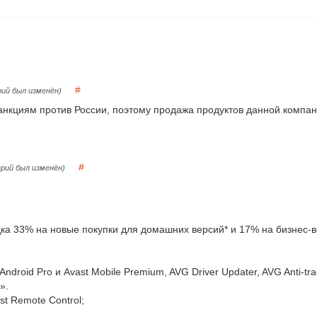
#
ий был изменён)
анкциям против России, поэтому продажа продуктов данной компа
#
рий был изменён)
дка 33% на новые покупки для домашних версий* и 17% на бизнес-в
roid Pro и Avast Mobile Premium, AVG Driver Updater, AVG Anti-track,
».
t Remote Control;