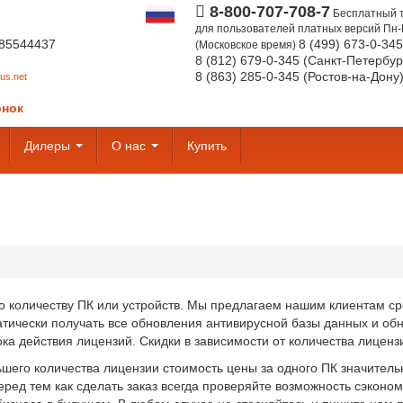
8-800-707-708-7
Бесплатный 
для пользователей платных версий
Пн-
85544437
8 (499) 673-0-34
(Московское время)
8 (812) 679-0-345 (Санкт-Петербур
8 (863) 285-0-345 (Ростов-на-Дону
us.net
онок
Дилеры
О нас
Купить
 количеству ПК или устройств. Мы предлагаем нашим клиентам срок
матически получать все обновления антивирусной базы данных и о
ока действия лицензий. Скидки в зависимости от количества лицен
ьшего количества лицензии стоимость цены за одного ПК значитель
ред тем как сделать заказ всегда проверяйте возможность сэконом