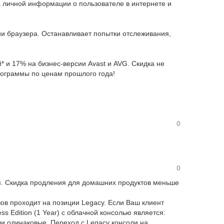
 личной информации о пользователе в интернете и
ии браузера. Останавливает попытки отслеживания,
 и 17% на бизнес-версии Avast и AVG. Скидка не
рограммы по ценам прошлого года!
0
0
я. Скидка продления для домашних продуктов меньше
зов проходит на позиции Legacy. Если Ваш клиент
s Edition (1 Year) с облачной консолью является:
соли одинаковые. Переход с Legacy консоли на