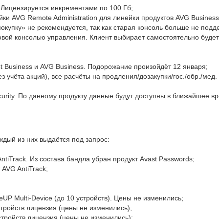
. Лицензируется инкрементами по 100 Гб;
ки AVG Remote Administration для линейки продуктов AVG Busines
покупку» не рекомендуется, так как старая консоль больше не подд
вой консолью управления. Клиент выбирает самостоятельно будет 
 Business и AVG Business. Подорожание произойдёт 12 января;
 учёта акций), все расчёты на продления/дозакупки/гос./обр./мед.
curity. По данному продукту данные будут доступны в ближайшее в
ждый из них выдаётся под запрос:
AntiTrack. Из состава бандла убран продукт Avast Passwords;
AVG AntiTrack;
P Multi-Device (до 10 устройств). Цены не изменились;
стройств лицензия (цены не изменились);
устройств лицензия (цены не изменились);