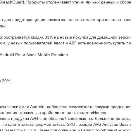
BreachGuard. Продукты отслеживают утечки личных данных и сбора
чен для предотвращения слежки за пользователем при использован
ера;
спространяется скидка 33% на новые покупки для домашних версий*
ом, у новых пользователей Аваст и АВГ есть возможность купить п
ndroid Pro и Avast Mobile Premium.
а 20%.
ием версий для Android, добавлена возможность покупки продлени
Изменения отражены в прайс-листе на закладке «Home»
знес-продукты AVG с не облачной консолью, т.к. большинство зака
то шлите заказы формой заказа. SKU позиции AVG Antivirus Busines
ion (1 Year): biw.0.12m. Цены для облачной и Legacy (оффлайн) кон