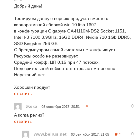
Добрый день!
Тестируем данную версию продукта вместе с
корпоративной сборкой win 10 ltsb 1607
в конфигурации Gigabyte GA-H110M-DS2 Socket 1151,
Intel I-3 7100 3.9GHz, 16GB DDR4, Nvidia 710 1Gb DDR5,
SSD Kingston 256 GB.
С брендмауэром самой системы не конфликтует.
Ресурсы особо не резервирует.
Средний коэфф. ЦП 0,15 при 47 потоках.
Подозрительный вебконтент отрезает мгновенно.
Нареканий нет.
Хороший продукт
ответить
0
Жека
#
03 сентября 2017, 20:51
А когда релиз?
ответить
0
www.belrus.net
#
↑
03 сентября 2017, 21:05