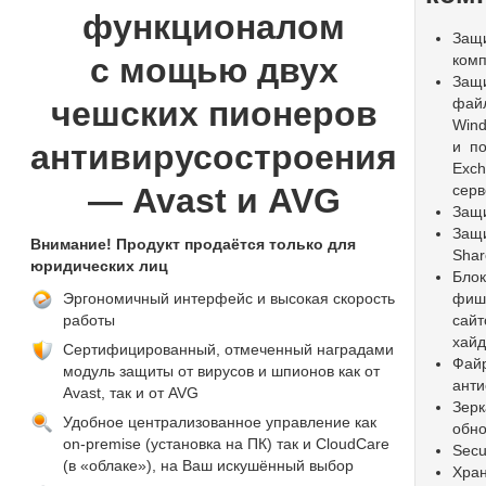
функционалом
Защ
c мощью двух
ком
Защ
чешских пионеров
фай
Wind
антивирусостроения
и по
Exc
— Avast и AVG
серв
Защи
Защ
Внимание! Продукт продаётся только для
Shar
юридических лиц
Блок
Эргономичный интерфейс и высокая скорость
фиш
работы
сайт
хайд
Сертифицированный, отмеченный наградами
Фай
модуль защиты от вирусов и шпионов как от
ант
Avast, так и от AVG
Зерк
Удобное централизованное управление как
обн
on-premise (установка на ПК) так и CloudCare
Secu
(в «облаке»), на Ваш искушённый выбор
Хра