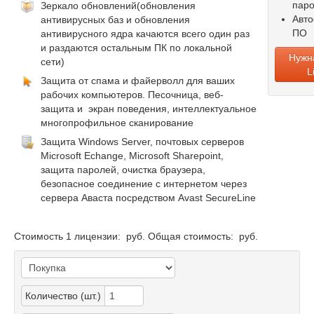
пар
Зеркало обновлений(обновления
Авт
антивирусных баз и обновления
ПО
антивирусного ядра качаются всего один раз
и раздаются остальным ПК по локальной
Нужн
сети)
L
Защита от спама и файерволл для ваших
рабочих компьютеров. Песочница, веб-
защита и экран поведения, интеллектуальное
многопрофильное сканирование
Защита Windows Server, почтовых серверов
Microsoft Echange, Microsoft Sharepoint,
защита паролей, очистка браузера,
безопасное соединение с интернетом через
сервера Аваста посредством Avast SecureLine
Стоимость 1 лицензии:
руб.
Общая стоимость:
руб.
Количество (шт.)