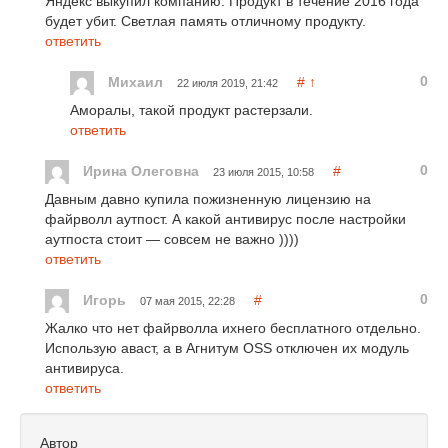
Яндекс выкупил компанию. Продукт в течение 2016 года
будет убит. Светлая память отличному продукту.
ответить
0
Михаил
#
↑
22 июля 2019, 21:42
Аморалы, такой продукт растерзали.
ответить
0
Ирина Олеговна
#
23 июля 2015, 10:58
Давным давно купила пожизненную лицензию на
файрволл аутпост. А какой антивирус после настройки
аутпоста стоит — совсем не важно ))))
ответить
0
Игорь
#
07 мая 2015, 22:28
Жалко что нет файрволла ихнего бесплатного отдельно.
Использую аваст, а в Агнитум OSS отключен их модуль
антивируса.
ответить
Автор