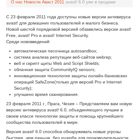
О нас
Новости Аваст
2011
avast! 6.0 уже в продаже
С 23 февраля 2011 года доступны новые версии антивируса
avast! для домашних пользователей и малого бизнеса.
Новой шестой порядковой версией обзавелись версии avast!
Free, avast! Pro и avast! Internet Security.
Среди нововведений:
автоматическая песочница autosandbox;
система анализа репутации веб-сайтов webrep;
веб и скрипт щиты Web and Script Shields;
облачная защита CommunityIQ sensors;
инновационная технология защиты онлайн-банковских
операций SafeZone(только для версий Pro и Internet
Security);
улучшено время сканирования.
23 февраля 2011 г., Прага, Чехия – Представляем вам новую
версию антивируса avast! 6.0, объединяющего лучшие в
своем классе технологии защиты и помощь крупнейшего
сообщества пользователей в мире.
Версия avast! 6.0 способна обнаруживать новые угрозы
быстрее, чем раньше, без ущерба для производительности