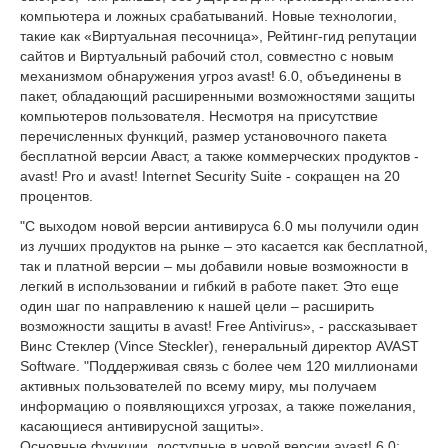
компьютера и ложных срабатываний. Новые технологии,
такие как «Виртуальная песочница», Рейтинг-гид репутации
сайтов и Виртуальный рабочий стол, совместно с новым
механизмом обнаружения угроз avast! 6.0, объединены в
пакет, обладающий расширенными возможностями защиты
компьютеров пользователя. Несмотря на присутствие
перечисленных функций, размер установочного пакета
бесплатной версии Аваст, а также коммерческих продуктов -
avast! Pro и avast! Internet Security Suite - сокращен на 20
процентов.
"С выходом новой версии антивируса 6.0 мы получили один
из лучших продуктов на рынке – это касается как бесплатной,
так и платной версии – мы добавили новые возможности в
легкий в использовании и гибкий в работе пакет. Это еще
один шаг по направлению к нашей цели – расширить
возможности защиты в avast! Free Antivirus», - рассказывает
Винс Стеклер (Vince Steckler), генеральный директор AVAST
Software. "Поддерживая связь с более чем 120 миллионами
активных пользователей по всему миру, мы получаем
информацию о появляющихся угрозах, а также пожелания,
касающиеся антивирусной защиты».
Основные функции, доступные в новой версии avast! 6.0: