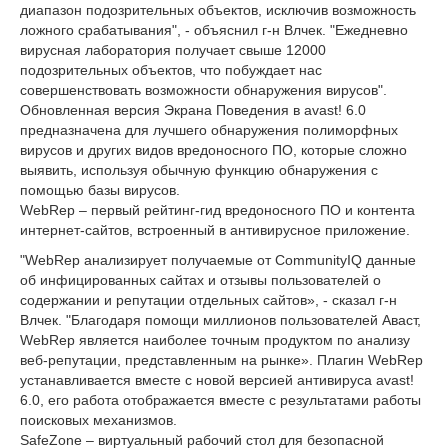
диапазон подозрительных объектов, исключив возможность
ложного срабатывания", - объяснил г-н Влчек. "Ежедневно
вирусная лаборатория получает свыше 12000
подозрительных объектов, что побуждает нас
совершенствовать возможности обнаружения вирусов".
Обновленная версия Экрана Поведения в avast! 6.0
предназначена для лучшего обнаружения полиморфных
вирусов и других видов вредоносного ПО, которые сложно
выявить, используя обычную функцию обнаружения с
помощью базы вирусов.
WebRep – первый рейтинг-гид вредоносного ПО и контента
интернет-сайтов, встроенный в антивирусное приложение.
"WebRep анализирует получаемые от CommunityIQ данные
об инфицированных сайтах и отзывы пользователей о
содержании и репутации отдельных сайтов», - сказал г-н
Влчек. "Благодаря помощи миллионов пользователей Аваст,
WebRep является наиболее точным продуктом по анализу
веб-репутации, представленным на рынке». Плагин WebRep
устанавливается вместе с новой версией антивируса avast!
6.0, его работа отображается вместе с результатами работы
поисковых механизмов.
SafeZone – виртуальный рабочий стол для безопасной