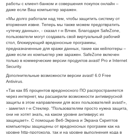
работы с клиент-банком и совершения покупок онлайн –
даже если Ваш компьютер заражен.
«Мы долго работали над тем, чтобы защитить систему от
вторжения извне. Теперь мы также можем предотвратить
«утечку данных», - сказал г-н Влчек. Благодаря SafeZone,
пользователи могут создавать свой виртуальный рабочий
стол, блокирующий вредоносные программы,
предназначенные для кражи данных, такие как кейлоггеры –
даже если их компьютер уже заражен. SafeZone включен
только в коммерческие версии продуктов avast! Pro и Internet
Security.
Дополнительные возможности версии avast! 6.0 Free
Antivirus.
«Так как 85 процентов вредоносного ПО распространяется
через интернет, мы расширили возможности антивирусной
защиты в этом направлении для всех пользователей avast!»,
- заметил г-н Стеклер. "Пользователям просто нужна защита,
они не хотят знать, на каком уровне антивирус их
защищает». С помощью Веб-Экрана и Экрана Скриптов
компьютеры защищены от вредоносных программ как на
уровне http-протокола, так и на уровне выполнения кода в