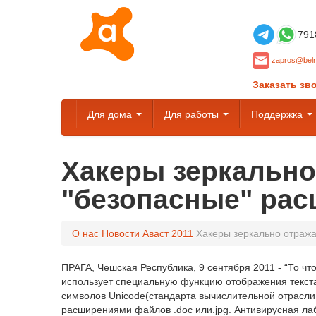
791
zapros@belr
Заказать зв
Для дома
Для работы
Поддержка
Хакеры зеркально
"безопасные" ра
О нас
Новости Аваст
2011
Хакеры зеркально отраж
ПРАГА, Чешская Республика, 9 сентября 2011 - “То чт
использует специальную функцию отображения текста
символов Unicode(стандарта вычислительной отрасли 
расширениями файлов .doc или.jpg. Антивирусная лабо