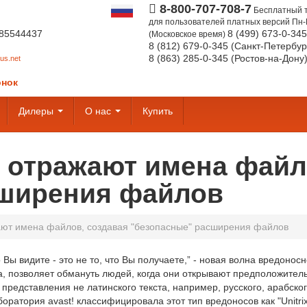
8-800-707-708-7
Бесплатный 
для пользователей платных версий
Пн-
85544437
8 (499) 673-0-34
(Московское время)
8 (812) 679-0-345 (Санкт-Петербур
8 (863) 285-0-345 (Ростов-на-Дону
us.net
онок
Дилеры
О нас
Купить
 отражают имена файл
сширения файлов
ают имена файлов, создавая "безопасные" расширения файлов
о Вы видите - это не то, что Вы получаете,” - новая волна вредон
, позволяет обмануть людей, когда они открывают предположител
представления не латинского текста, например, русского, арабско
ратория avast! классифицировала этот тип вредоносов как "Unitrix